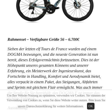
Rahmenset – Verfügbare Größe 56 – 6.700€
Sieben der letzten elf Tours de France wurden auf einem
DOGMA bezwungen, und die neueste Generation ist nun
bereit, dieses Erfolgsvermächtnis fortzusetzen. Dies ist der
Höhepunkt unseres gesamten Könnens und unserer
Erfahrung, ein Meisterwerk der Ingenieurskunst, das
Fortschritte in Handling, Komfort und Aerodynamik bietet,
alles verpackt in einem Paket, das Steigungen, Abfahrten
und Sprints mit gleichem Flair ermöglicht. Was auch immer
die Straße für Sie bereithält, das DOGMA F ist immer das
Um Ihre Website-Nutzung zu optimieren, verwenden wir Cookies. Sie stimmen der
richtige Fahrrad.
Verwendung von Cookies zu, wenn Sie diese Website weiter nutzen. Bitte lesen Sie
unsere
Datenschutzerklärung
für weitere Informationen.
OK
Ausstattung: