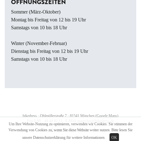
ÖFFNUNGSZEITEN
Sommer (März-Oktober)
Montag bis Freitag von 12 bis 19 Uhr
Samstags von 10 bis 18 Uhr
Winter (November-Februar)
Dienstag bis Freitag von 12 bis 19 Uhr
Samstags von 10 bis 18 Uhr
bikedress · Ohlmüllerstraße 7 · 81541 München (
Google Maps
)
Fon
0 89 – 44 44 92 11
· E-Mail
muenchen@bikedress.de
Um Ihre Website-Nutzung zu optimieren, verwenden wir Cookies. Sie stimmen der
Impressum
·
Datenschutz
Verwendung von Cookies zu, wenn Sie diese Website weiter nutzen. Bitte lesen Sie
unsere
Datenschutzerklärung
für weitere Informationen.
OK