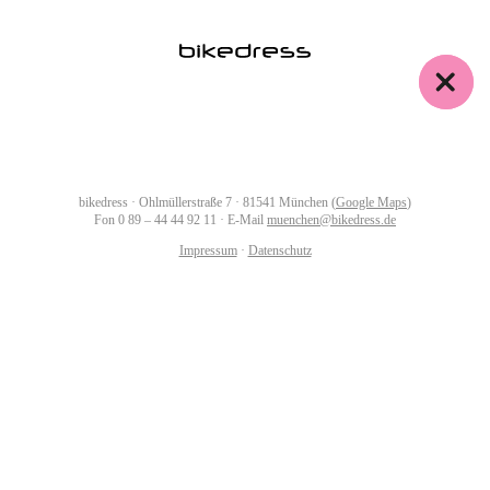
bikedress · Ohlmüllerstraße 7 · 81541 München (
Google Maps
)
Fon
0 89 – 44 44 92 11
· E-Mail
muenchen@bikedress.de
Impressum
·
Datenschutz