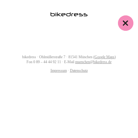
bikedress · Ohlmüllerstraße 7 · 81541 München (
Google Maps
)
Fon
0 89 – 44 44 92 11
· E-Mail
muenchen@bikedress.de
Impressum
·
Datenschutz