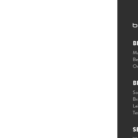
B
Ma
Be
On
B
So
Br
Le
Te
S