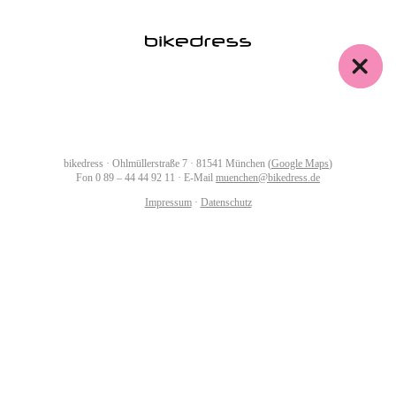
bikedress · Ohlmüllerstraße 7 · 81541 München (
Google Maps
)
Fon
0 89 – 44 44 92 11
· E-Mail
muenchen@bikedress.de
Impressum
·
Datenschutz